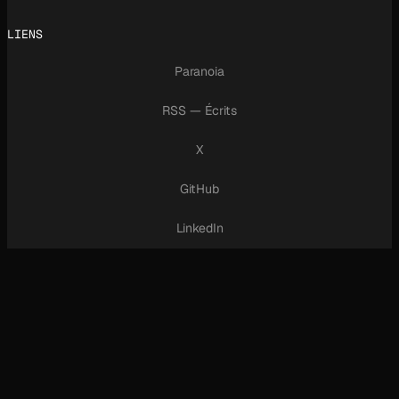
LIENS
Paranoia
RSS — Écrits
X
GitHub
LinkedIn